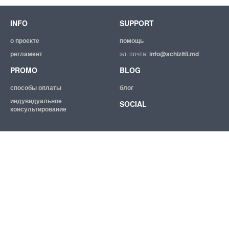
INFO
SUPPORT
о проекте
помощь
регламент
эл. почта:
info@achizitii.md
PROMO
BLOG
способы оплаты
блог
индувидуальное
SOCIAL
консультирование
© 2026