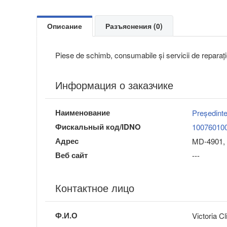
Описание
Разъяснения (0)
Piese de schimb, consumabile și servicii de repara
Информация о заказчике
Наименование
Președinte
Фискальный код/IDNO
10076010
Адрес
MD-4901, 
Веб сайт
---
Контактное лицо
Ф.И.О
Victoria C