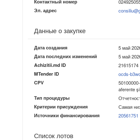
Контактный номер
02492505
Эл. адрес
consiliu@
Данные о закупке
Дата создания
5 май 202
Дата последних изменений
5 май 202
Achizitii.md ID
21615174
MTender ID
ocds-b3w
CPV
50100000-6
aferente ş
Тип процедуры
Отчетност
Критерии присуждения
Самая ни
Источники финансирования
20561751
Список лотов