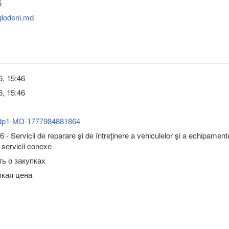
5
glodeni.md
6, 15:46
6, 15:46
dp1-MD-1777984881864
 - Servicii de reparare şi de întreţinere a vehiculelor şi a echipament
i servicii conexe
ь о закупках
зкая цена