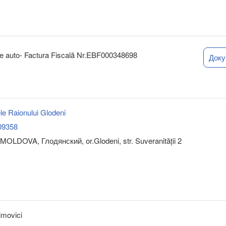
ție auto- Factura Fiscală Nr.EBF000348698
Док
le Raionului Glodeni
09358
MOLDOVA, Глодянский, or.Glodeni, str. Suveranității 2
limovici