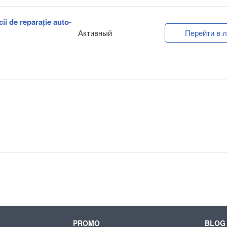
ii de reparație auto-
Активный
Перейти в л
PROMO
BLOG