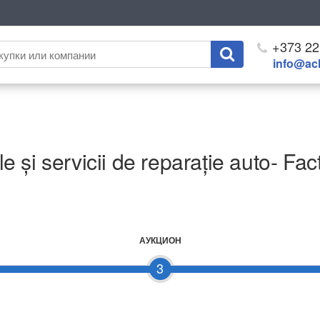
+373 22
info@ach
și servicii de reparație auto- Fac
АУКЦИОН
3