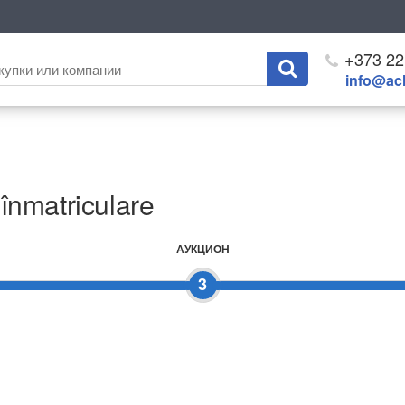
+373 22
info@ach
 înmatriculare
АУКЦИОН
3