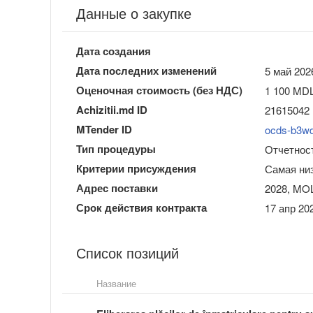
Данные о закупке
Дата создания
Дата последних изменений
5 май 202
Оценочная стоимость (без НДС)
1 100 MD
Achizitii.md ID
21615042
MTender ID
ocds-b3w
Тип процедуры
Отчетност
Критерии присуждения
Самая ни
Адрес поставки
2028, MOL
Срок действия контракта
17 апр 202
Список позиций
Название