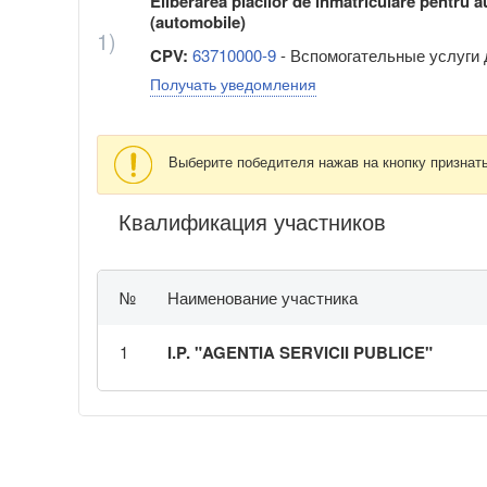
Eliberarea plăcilor de înmatriculare pentru a
(automobile)
1)
CPV:
63710000-9
- Вспомогательные услуги 
Получать уведомления
Выберите победителя нажав на кнопку признат
Квалификация участников
№
Наименование участника
1
I.P. "AGENTIA SERVICII PUBLICE"