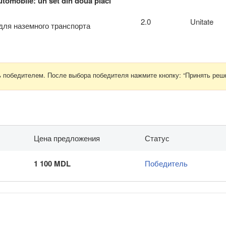
utomobile: un set din două plăci
2.0
Unitate
для наземного транспорта
ь победителем. После выбора победителя нажмите кнопку: “Принять реше
Цена предложения
Статус
1 100 MDL
Победитель