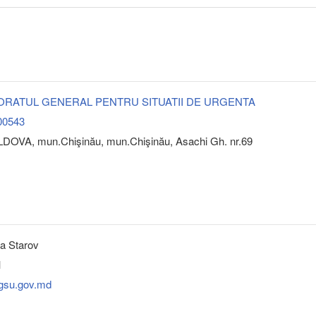
ORATUL GENERAL PENTRU SITUATII DE URGENTA
00543
DOVA, mun.Chişinău, mun.Chişinău, Asachi Gh. nr.69
a Starov
1
igsu.gov.md