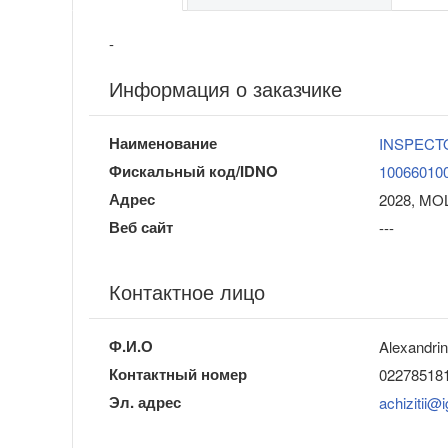
-
Информация о заказчике
Наименование
INSPECT
Фискальный код/IDNO
10066010
Адрес
2028, MOL
Веб сайт
---
Контактное лицо
Ф.И.О
Alexandrin
Контактный номер
02278518
Эл. адрес
achizitii@