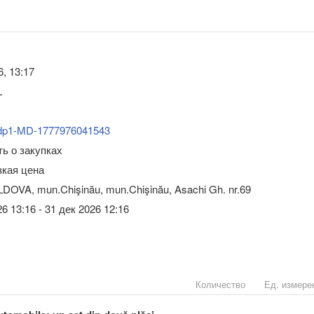
6, 13:17
L
dp1-MD-1777976041543
ь о закупках
зкая цена
DOVA, mun.Chişinău, mun.Chişinău, Asachi Gh. nr.69
6 13:16 - 31 дек 2026 12:16
Количество
Ед. измере