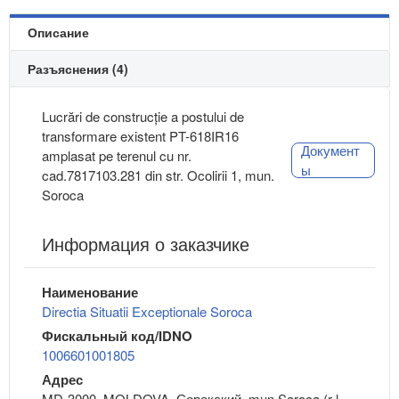
Описание
Разъяснения (4)
Lucrări de construcție a postului de
transformare existent PT-618IR16
Документ
amplasat pe terenul cu nr.
ы
cad.7817103.281 din str. Ocolirii 1, mun.
Soroca
Информация о заказчике
Наименование
Directia Situatii Exceptionale Soroca
Фискальный код/IDNO
1006601001805
Адрес
MD-3000, MOLDOVA, Сорокский, mun.Soroca (r-l