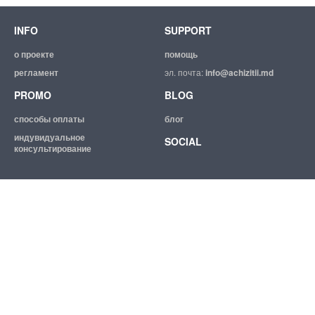
INFO
SUPPORT
о проекте
помощь
регламент
эл. почта:
info@achizitii.md
PROMO
BLOG
способы оплаты
блог
индувидуальное
SOCIAL
консультирование
© 2026