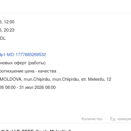
6, 12:00
6, 20:23
MDL
dp1-MD-1777885269532
еновых оферт (работы)
оотношение цена - качества
MOLDOVA, mun.Chişinău, mun.Chişinău, str. Melestiu, 12
26 08:00 - 31 июл 2026 08:00
Количество
Ед. измере