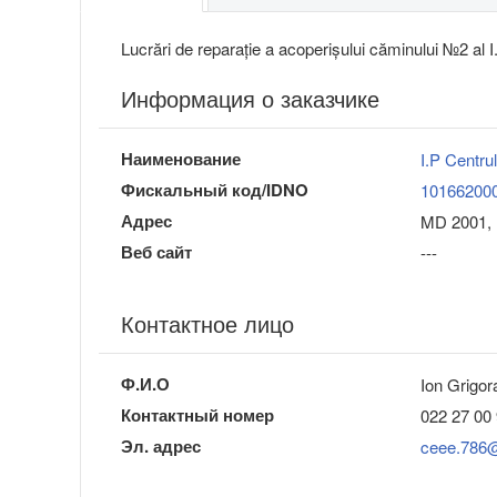
Lucrări de reparație a acoperișului căminului №2 al I
Информация о заказчике
Наименование
I.P Centru
Фискальный код/IDNO
10166200
Адрес
MD 2001, 
Веб сайт
---
Контактное лицо
Ф.И.О
Ion Grigor
Контактный номер
022 27 00
Эл. адрес
ceee.786