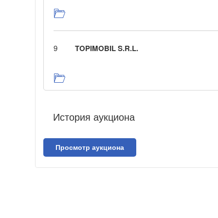
9
TOPIMOBIL S.R.L.
История аукциона
Просмотр аукциона