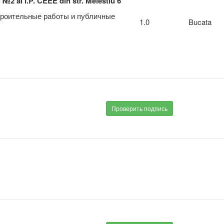
 №2 al I.P. CEEE din str. Melestiu 6
троительные работы и публичные
1.0
Bucata
Проверить подпись