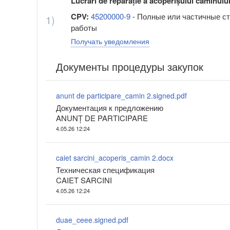
Lucrări de reparație a acoperișului căminului
CPV:
45200000-9
- Полные или частичные с
1)
работы
Получать уведомления
Документы процедуры закупок
anunt de participare_camin 2.signed.pdf
Документация к предложению
ANUNȚ DE PARTICIPARE
4.05.26 12:24
caiet sarcini_acoperis_camin 2.docx
Техническая спецификация
CAIET SARCINI
4.05.26 12:24
duae_ceee.signed.pdf