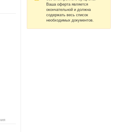
Ваша оферта является
окончательной и должна
содержать весь список
необходимых документов.
ния