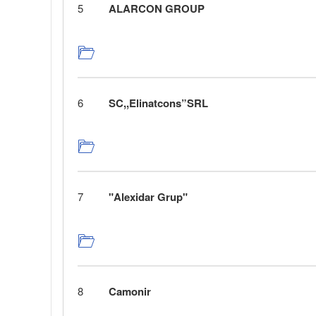
5
ALARCON GROUP
6
SC,,Elinatcons”SRL
7
"Alexidar Grup"
8
Camonir