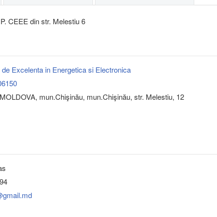
.P. CEEE din str. Melestiu 6
l de Excelenta in Energetica si Electronica
06150
MOLDOVA, mun.Chişinău, mun.Chişinău, str. Melestiu, 12
as
 94
@gmail.md