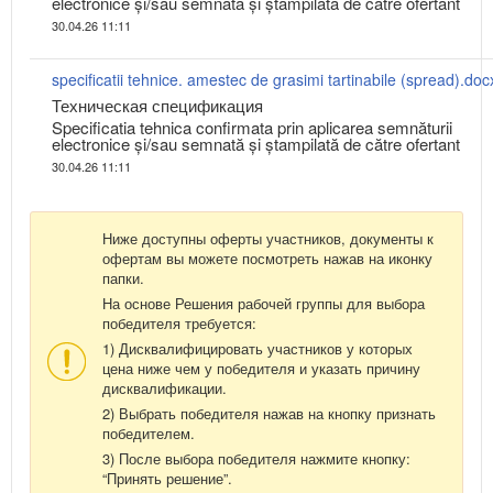
electronice și/sau semnată și ștampilată de către ofertant
30.04.26 11:11
specificatii tehnice. amestec de grasimi tartinabile (spread).doc
Техническая спецификация
Specificatia tehnica confirmata prin aplicarea semnăturii
electronice și/sau semnată și ștampilată de către ofertant
30.04.26 11:11
Ниже доступны оферты участников, документы к
офертам вы можете посмотреть нажав на иконку
папки.
На основе Решения рабочей группы для выбора
победителя требуется:
1) Дисквалифицировать участников у которых
цена ниже чем у победителя и указать причину
дисквалификации.
2) Выбрать победителя нажав на кнопку признать
победителем.
3) После выбора победителя нажмите кнопку:
“Принять решение”.