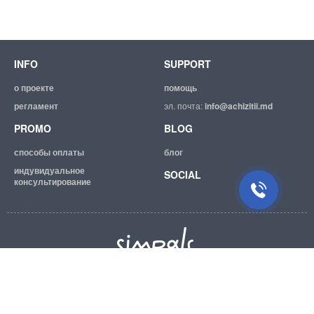
INFO
SUPPORT
о проекте
помощь
Suport tehnic
регламент
эл. почта:
info@achizitii.md
Suntem mereu bucuroși să Vă
PROMO
BLOG
ajutăm.
способы оплаты
блог
индувидуальное
SOCIAL
консультирование
© 2026