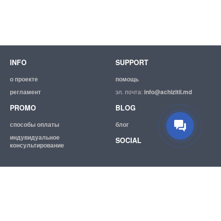
INFO
SUPPORT
о проекте
помощь
регламент
эл. почта:
info@achizitii.md
PROMO
BLOG
способы оплаты
блог
индувидуальное
SOCIAL
консультирование
© 2026