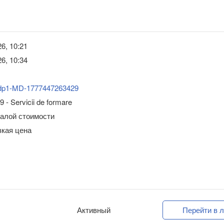
6, 10:21
6, 10:34
dp1-MD-1777447263429
 - Servicii de formare
малой стоимости
зкая цена
Активный
Перейти в л