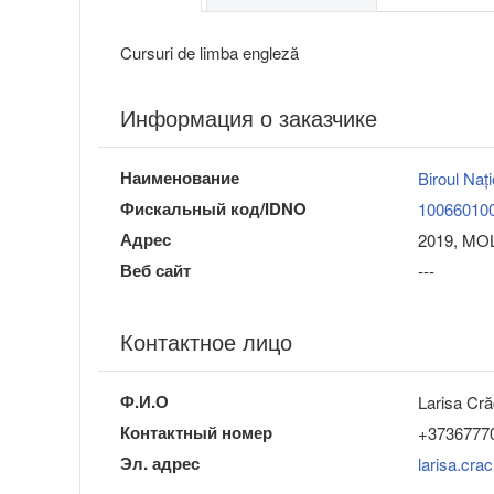
Cursuri de limba engleză
Информация о заказчике
Наименование
Biroul Nați
Фискальный код/IDNO
10066010
Адрес
2019, MOL
Веб сайт
---
Контактное лицо
Ф.И.О
Larisa Cră
Контактный номер
+3736777
Эл. адрес
larisa.cra