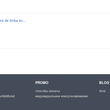
Anunt de participare prin achizitia de valoare mica_Curs de limba engleza.signed.signed.signed.signed.signed.signed
PROMO
BLOG
способы оплаты
блог
chizitii.md
индувидуальное консультирование