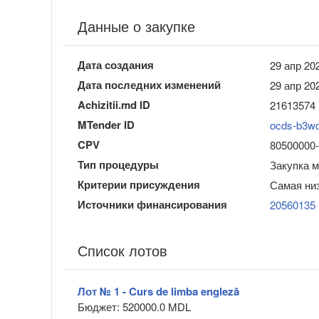
Данные о закупке
Дата создания
29 апр 202
Дата последних изменений
29 апр 202
Achizitii.md ID
21613574
MTender ID
ocds-b3w
CPV
80500000-9
Тип процедуры
Закупка 
Критерии присуждения
Самая ни
Источники финансирования
20560135
Список лотов
Лот № 1 - Curs de limba engleză
Бюджет: 520000.0 MDL