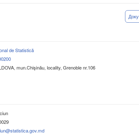
Док
onal de Statistică
00200
DOVA, mun.Chişinău, locality, Grenoble nr.106
ciun
0029
ciun@statistica.gov.md