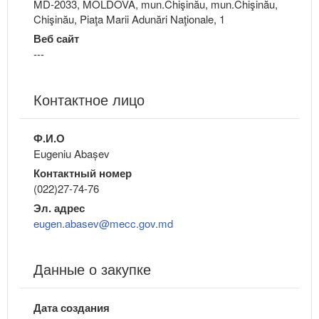
MD-2033, MOLDOVA, mun.Chişinău, mun.Chişinău,
Chişinău, Piaţa Marii Adunări Naţionale, 1
Веб сайт
---
Контактное лицо
Ф.И.О
Eugeniu Abașev
Контактный номер
(022)27-74-76
Эл. адрес
eugen.abasev@mecc.gov.md
Данные о закупке
Дата создания