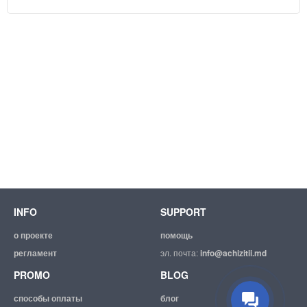
INFO
SUPPORT
Suport tehnic
Suntem mereu bucuroși să Vă
о проекте
помощь
ajutăm.
регламент
эл. почта:
info@achizitii.md
PROMO
BLOG
способы оплаты
блог