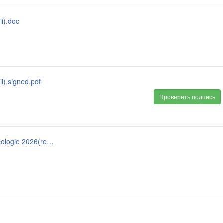
ii).doc
ii).signed.pdf
Проверить подпись
documentația standard lp consumabile și reactivi toxicologie 2026(repetat ii).docx