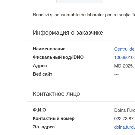
Reactivi și consumabile de laborator pentru secția To
Информация о заказчике
Наименование
Centrul de
Фискальный код/IDNO
10066010
Адрес
MD-2025, 
Веб сайт
---
Контактное лицо
Ф.И.О
Doina Furd
Контактный номер
022 73 87 
Эл. адрес
doina.fur