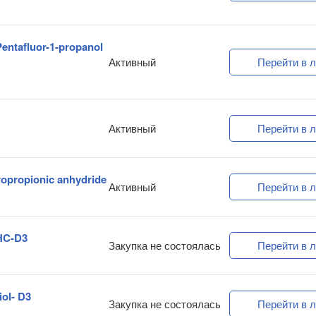
Pentafluor-1-propanol
Активный
Перейти в л
Активный
Перейти в л
ropropionic anhydride
Активный
Перейти в л
THC-D3
Закупка не состоялась
Перейти в л
ol- D3
Закупка не состоялась
Перейти в л