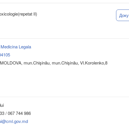
xicologie(repetat II)
Док
 Medicina Legala
04105
MOLDOVA, mun.Chişinău, mun.Chişinău, Vl.Korolenko,8
ui
33 / 067 744 986
dui@cml.gov.md