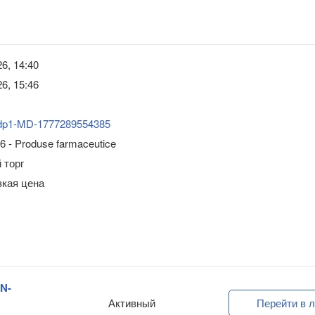
6, 14:40
6, 15:46
dp1-MD-1777289554385
6 - Produse farmaceutice
 торг
зкая цена
-N-
Активный
Перейти в л