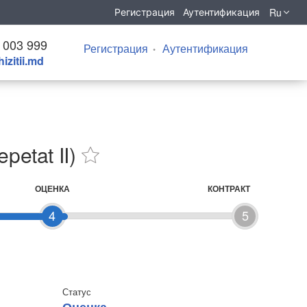
Ru
Регистрация
Аутентификация
 003 999
Регистрация
Аутентификация
izitii.md
petat II)
ОЦЕНКА
КОНТРАКТ
4
5
Статус