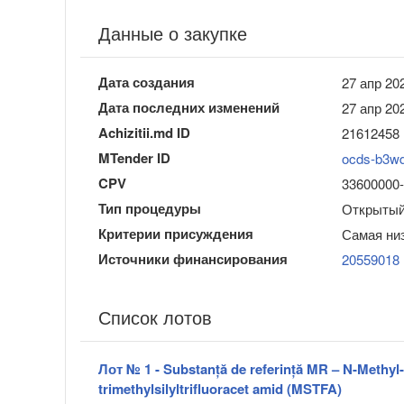
Данные о закупке
Дата создания
27 апр 202
Дата последних изменений
27 апр 202
Achizitii.md ID
21612458
MTender ID
ocds-b3w
CPV
33600000-
Тип процедуры
Открытый
Критерии присуждения
Самая ни
Источники финансирования
20559018
Список лотов
Лот № 1 - Substanță de referință MR – N-Methyl
trimethylsilyltrifluoracet amid (MSTFA)