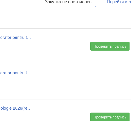
Закупка не состоялась
Перейти в л
anunt de participare_ lp consumabile și reactivi de laborator pentru toxicologie 2026(repetat ii).signed.pdf
Проверить подпись
anunt de participare_ lp consumabile și reactivi de laborator pentru toxicologie 2026(repetat ii).doc
documentația standard lp consumabile și reactivi toxicologie 2026(repetat ii).signed.pdf
Проверить подпись