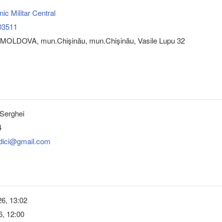
inic Militar Central
03511
MOLDOVA, mun.Chişinău, mun.Chişinău, Vasile Lupu 32
Serghei
4
dici@gmail.com
6, 13:02
6, 12:00