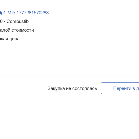
dp1-MD-1777281570283
 - Combustibili
малой стоимости
зкая цена
Закупка не состоялась
Перейти в л