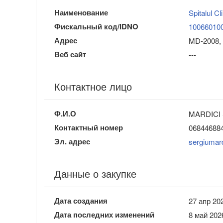
Наименование
Spitalul Cl
Фискальный код/IDNO
10066010
Адрес
MD-2008, 
Веб сайт
---
Контактное лицо
Ф.И.О
MARDICI 
Контактный номер
06844688
Эл. адрес
sergiumar
Данные о закупке
Дата создания
27 апр 202
Дата последних изменений
8 май 202