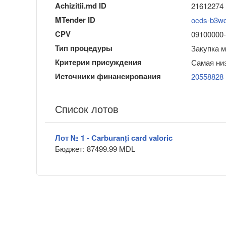
Achizitii.md ID
21612274
MTender ID
ocds-b3w
CPV
09100000-0
Тип процедуры
Закупка 
Критерии присуждения
Самая ни
Источники финансирования
20558828
Список лотов
Лот № 1 - Carburanți card valoric
Бюджет: 87499.99 MDL