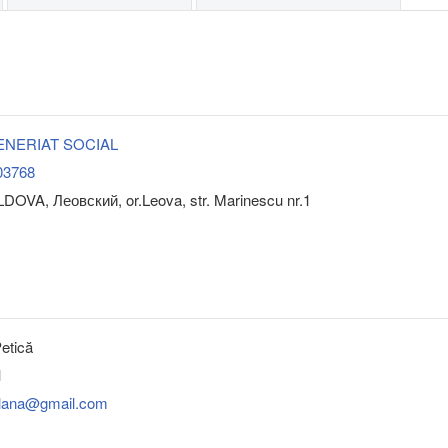
ENERIAT SOCIAL
03768
DOVA, Леовский, or.Leova, str. Marinescu nr.1
etică
1
tlana@gmail.com