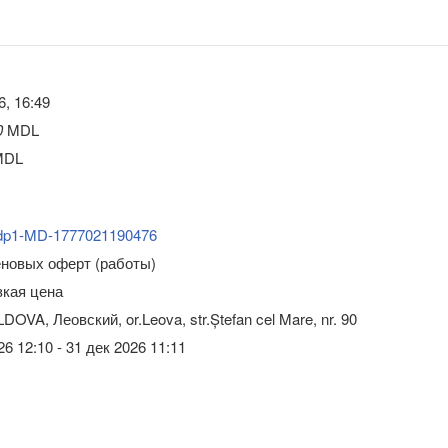
6, 16:49
0
MDL
DL
dp1-MD-1777021190476
еновых оферт (работы)
зкая цена
OVA, Леовский, or.Leova, str.Ștefan cel Mare, nr. 90
6 12:10 - 31 дек 2026 11:11