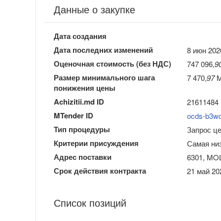
Данные о закупке
Дата создания
Дата последних изменений
8 июн 202
Оценочная стоимость (без НДС)
747 096,
9
Размер минимального шага
7 470,
97
M
понижения цены
Achizitii.md ID
21611484
MTender ID
ocds-b3w
Тип процедуры
Запрос ц
Критерии присуждения
Самая ни
Адрес поставки
6301, MOLD
Срок действия контракта
21 май 202
Список позиций