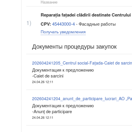
Название
Reparația fațadei clădirii destinate Centrulu
1)
CPV:
45443000-4
- Фасадные работы
Получать уведомления
Документы процедуры закупок
202604241205_Centrul social-Fațada-Caiet de sarcini
Документация к предложению
-Caiet de sarcini
24.04.26 12:11
Документация к предложению
-Anunț de participare
24.04.26 12:11