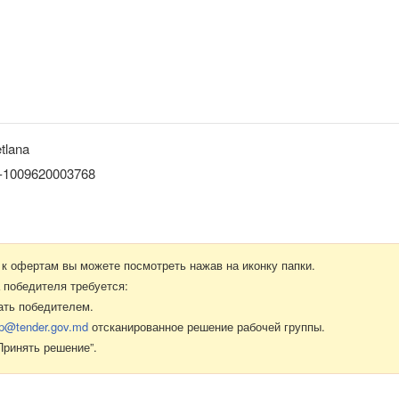
tlana
1009620003768
к офертам вы можете посмотреть нажав на иконку папки.
 победителя требуется:
ать победителем.
p@tender.gov.md
отсканированное решение рабочей группы.
Принять решение”.