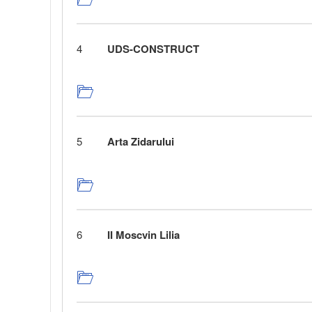
4
UDS-CONSTRUCT
5
Arta Zidarului
6
II Moscvin Lilia