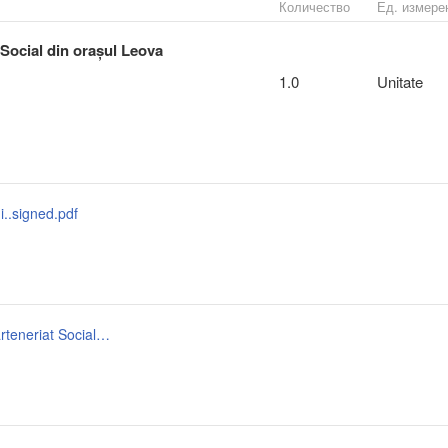
Количество
Ед. измере
i Social din orașul Leova
1.0
Unitate
..signed.pdf
202604241204_anunt_de_participare_lucrari_AO „Parteneriat Social”.signed.pdf