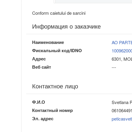
Conform caietului de sarcini
Информация о заказчике
Наименование
AO PART
Фискальный код/IDNO
10096200
Адрес
6301, MOL
Веб сайт
---
Контактное лицо
Ф.И.О
Svetlana P
Контактный номер
06106449
Эл. адрес
peticasve