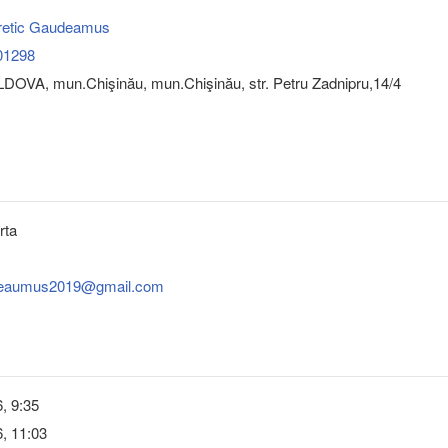
oretic Gaudeamus
01298
DOVA, mun.Chişinău, mun.Chişinău, str. Petru Zadnipru,14/4
rta
udeaumus2019@gmail.com
, 9:35
, 11:03