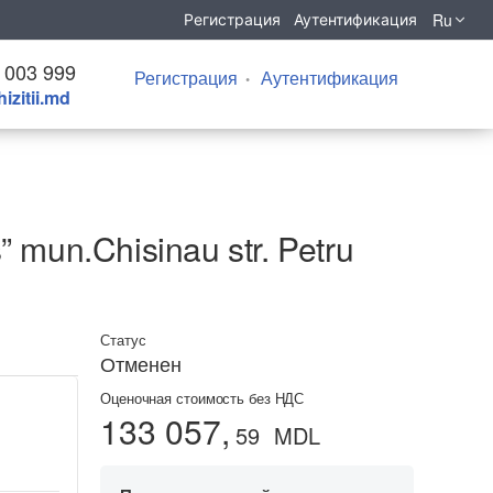
Ru
Регистрация
Аутентификация
 003 999
Регистрация
Аутентификация
izitii.md
” mun.Chisinau str. Petru
Статус
Отменен
Оценочная стоимость без НДС
133 057,
59
MDL