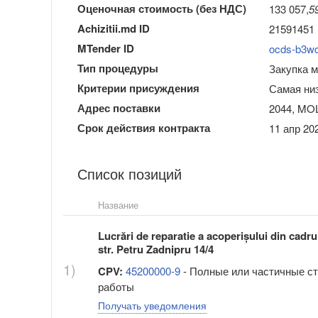
Оценочная стоимость (без НДС)
133 057,
5
Achizitii.md ID
21591451
MTender ID
ocds-b3w
Тип процедуры
Закупка 
Критерии присуждения
Самая ни
Адрес поставки
2044, MOL
Срок действия контракта
11 апр 202
Список позиций
Название
Lucrări de reparatie a acoperișului din ca
str. Petru Zadnipru 14/4
1)
CPV:
45200000-9
- Полные или частичные с
работы
Получать уведомления