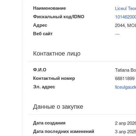
Наименование
Liceul Te
Фискальный код/IDNO
10146200
Адрес
2044, MOL
Веб сайт
---
Контактное лицо
Ф.И.О
Tatiana Bo
Контактный номер
68811899
Эл. адрес
liceulga
Данные о закупке
Дата создания
2 апр 2026
Дата последних изменений
3 апр 2026