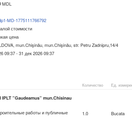
9
MDL
dp1-MD-1775111766792
малой стоимости
зкая цена
DOVA, mun.Chişinău, mun.Chişinău, str. Petru Zadnipru,14/4
6 09:37 - 31 дек 2026 09:37
Количество
Ед. измере
drul IPLT ”Gaudeamus” mun.Chisinau
троительные работы и публичные
1.0
Bucata