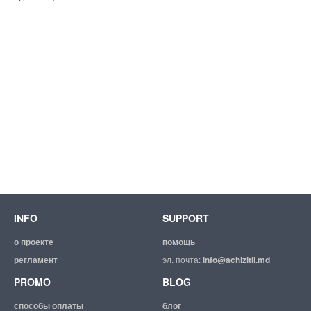
INFO
SUPPORT
о проекте
помощь
регламент
эл. почта:
info@achizitii.md
PROMO
BLOG
способы оплаты
блог