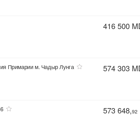
416 500 M
ния Примарии м. Чадыр Лунга
574 303 M
26
573 648,
92