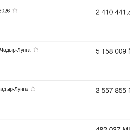
 2026
2 410 441,
. Чадыр-Лунга
5 158 009
Чадыр-Лунга
3 557 855
482 037 M