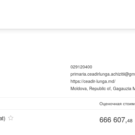
029120400
primaria.ceadirlunga.achizitii@gm
https://ceadir-lunga.md/
Moldova, Republic of, Gagauzia M
Оценочная стоим
at)
666 607,
48