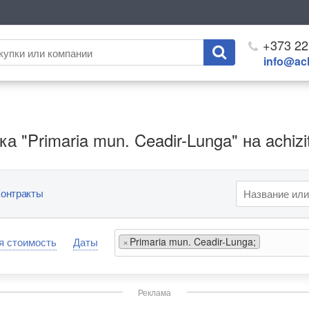
+373 22
info@ach
 "Primaria mun. Ceadir-Lunga" на achizit
онтракты
я стоимость
Даты
×
Primaria mun. Ceadir-Lunga;
Реклама