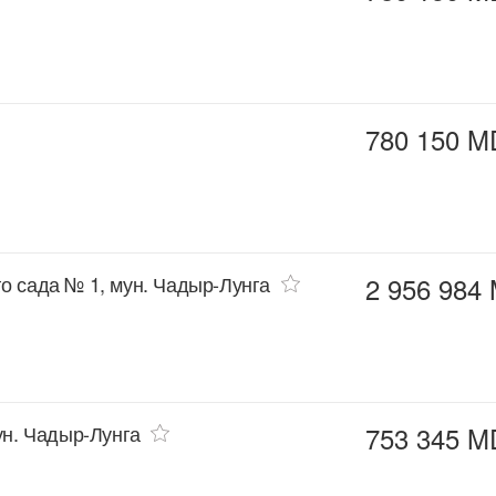
780 150 M
о сада № 1, мун. Чадыр-Лунга
2 956 984
ун. Чадыр-Лунга
753 345 M