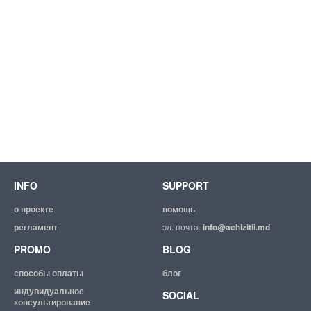
INFO
SUPPORT
о проекте
помощь
регламент
эл. почта:
info@achizitii.md
PROMO
BLOG
способы оплаты
блог
индувидуальное
SOCIAL
консультирование