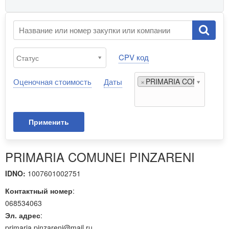
CPV код
Оценочная стоимость
Даты
×
PRIMARIA COMUNEI PIN
Применить
PRIMARIA COMUNEI PINZARENI
IDNO:
1007601002751
Контактный номер
:
068534063
Эл. адрес
:
primaria.pinzareni@mail.ru