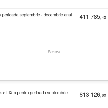
tru perioada septembrie - decembrie anul
411 785,
40
Реклама
elor I-IX-a pentru perioada septembrie -
813 126,
60