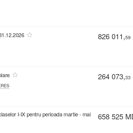
-31.12.2026
826 011,
59
olare
264 073,
33
ERES
 claselor I-IX pentru perioada martie - mai
658 525 M