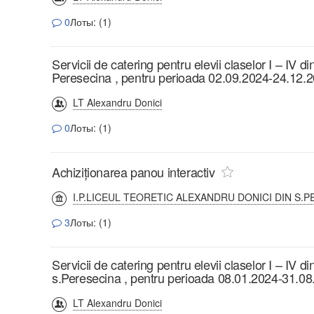
0
Лоты: (1)
Servicii de catering pentru elevii claselor I – IV di
Peresecina , pentru perioada 02.09.2024-24.12.
LT Alexandru Donici
0
Лоты: (1)
Achiziționarea panou interactiv
I.P.LICEUL TEORETIC ALEXANDRU DONICI DIN S.P
3
Лоты: (1)
Servicii de catering pentru elevii claselor I – IV d
s.Peresecina , pentru perioada 08.01.2024-31.0
LT Alexandru Donici