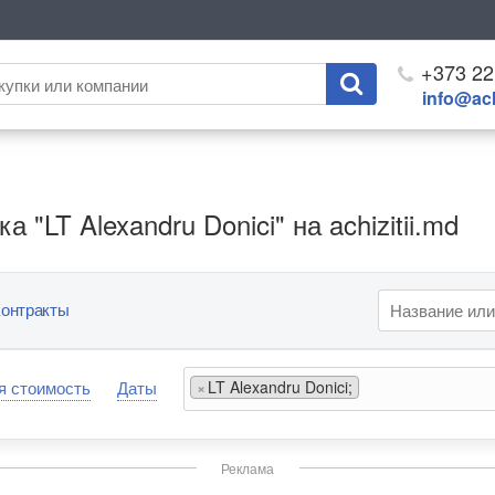
+373 22
info@ach
 "LT Alexandru Donici" на achizitii.md
онтракты
я стоимость
Даты
×
LT Alexandru Donici;
Реклама