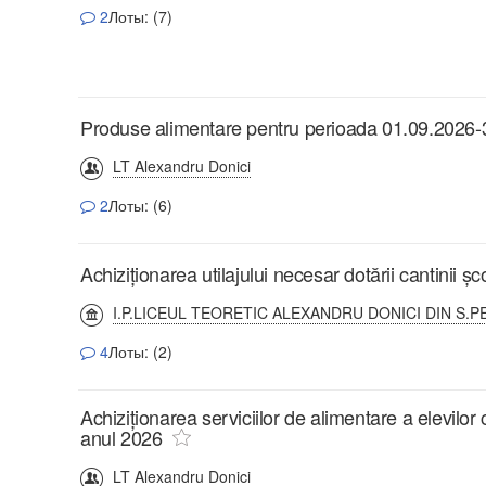
2
Лоты: (7)
Produse alimentare pentru perioada 01.09.2026
LT Alexandru Donici
2
Лоты: (6)
Achiziționarea utilajului necesar dotării cantinii șc
I.P.LICEUL TEORETIC ALEXANDRU DONICI DIN S.P
4
Лоты: (2)
Achiziționarea serviciilor de alimentare a elevilor
anul 2026
LT Alexandru Donici