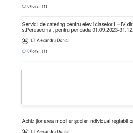
0
Лоты: (1)
Servicii de catering pentru elevii claselor I – IV di
s.Peresecina , pentru perioada 01.09.2023-31.1
LT Alexandru Donici
0
Лоты: (1)
Achiziționarea mobilier școlar individual reglabil
LT Alexandru Donici