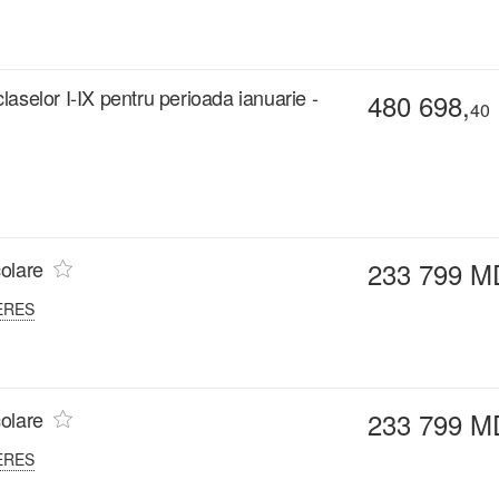
claselor I-IX pentru perioada ianuarie -
480 698,
40
colare
233 799 M
ERES
colare
233 799 M
ERES