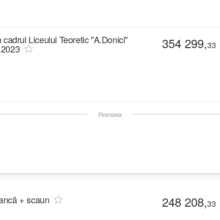
n cadrul Liceului Teoretic "A.Donici"
354 299,
33
2.2023
Реклама
 bancă + scaun
248 208,
33