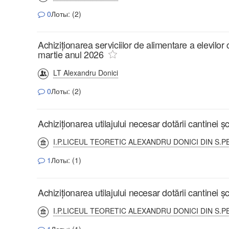
0
Лоты: (2)
Achiziționarea serviciilor de alimentare a elevilor 
martie anul 2026
LT Alexandru Donici
0
Лоты: (2)
Achiziționarea utilajului necesar dotării cantinei ș
I.P.LICEUL TEORETIC ALEXANDRU DONICI DIN S.P
1
Лоты: (1)
Achiziționarea utilajului necesar dotării cantinei ș
I.P.LICEUL TEORETIC ALEXANDRU DONICI DIN S.P