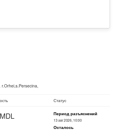
 r.Orhei,s.Persecina,
ость
Статус
MDL
Период разъяснений
13 авг 2026, 10:00
Осталось