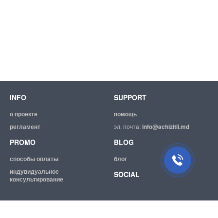
INFO
SUPPORT
о проекте
помощь
регламент
эл. почта:
info@achizitii.md
PROMO
BLOG
способы оплаты
блог
индувидуальное
SOCIAL
консультирование