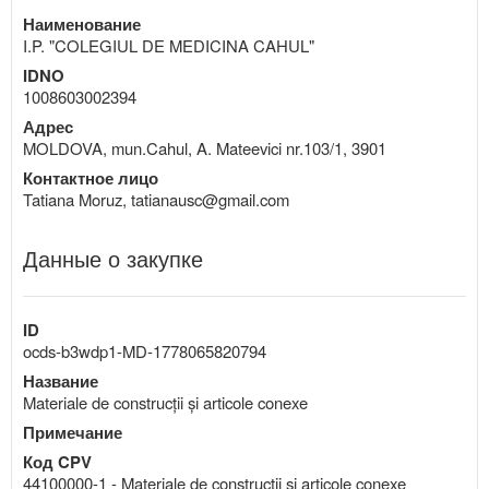
Наименование
I.P. "COLEGIUL DE MEDICINA CAHUL"
IDNO
1008603002394
Адрес
MOLDOVA, mun.Cahul, A. Mateevici nr.103/1, 3901
Контактное лицо
Tatiana Moruz, tatianausc@gmail.com
Данные о закупке
ID
ocds-b3wdp1-MD-1778065820794
Название
Materiale de construcții și articole conexe
Примечание
Код CPV
44100000-1 - Materiale de construcţii şi articole conexe