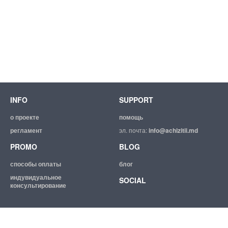
INFO
SUPPORT
о проекте
помощь
регламент
эл. почта:
info@achizitii.md
PROMO
BLOG
способы оплаты
блог
индувидуальное
SOCIAL
консультирование