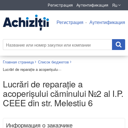
Ru
Регистрация
Аутентификация
Регистрация
Аутентификация
Главная страница
Список бюджетов
Lucrări de reparație a acoperișului căminului №2 al I.P. CEEE din str. Melestiu 6
Lucrări de reparație a
acoperișului căminului №2 al I.P.
CEEE din str. Melestiu 6
Информация о заказчике