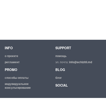
INFO
SUPPORT
о проекте
помощь
регламент
эл. почта:
info@achizitii.md
PROMO
BLOG
способы оплаты
блог
индувидуальное
SOCIAL
консультирование