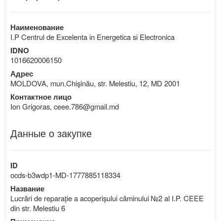
Наименование
I.P Centrul de Excelenta in Energetica si Electronica
IDNO
1016620006150
Адрес
MOLDOVA, mun.Chişinău, str. Melestiu, 12, MD 2001
Контактное лицо
Ion Grigoras, ceee.786@gmail.md
Данные о закупке
ID
ocds-b3wdp1-MD-1777885118334
Название
Lucrări de reparație a acoperișului căminului №2 al I.P. CEEE
din str. Melestiu 6