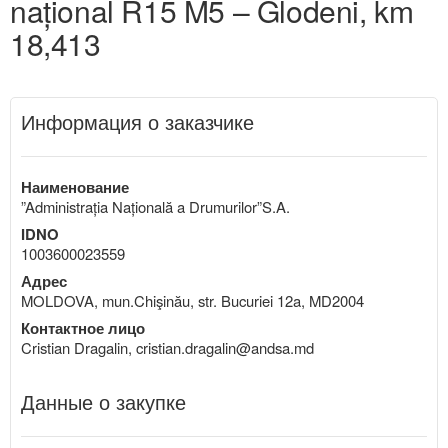
național R15 M5 – Glodeni, km
18,413
Информация о заказчике
Наименование
”Administrația Națională a Drumurilor”S.A.
IDNO
1003600023559
Адрес
MOLDOVA, mun.Chişinău, str. Bucuriei 12a, MD2004
Контактное лицо
Cristian Dragalin, cristian.dragalin@andsa.md
Данные о закупке