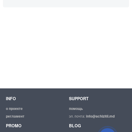
INFO
SUPPORT
о проекте
помощь
регламент
эл. почта:
info@achizitii.md
PROMO
BLOG