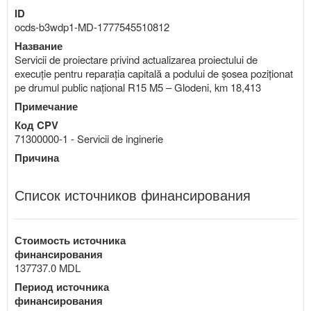
ID
ocds-b3wdp1-MD-1777545510812
Название
Servicii de proiectare privind actualizarea proiectului de
execuție pentru reparația capitală a podului de șosea poziționat
pe drumul public național R15 M5 – Glodeni, km 18,413
Примечание
Код CPV
71300000-1 - Servicii de inginerie
Причина
Список источников финансирования
Стоимость источника
финансирования
137737.0 MDL
Период источника
финансирования