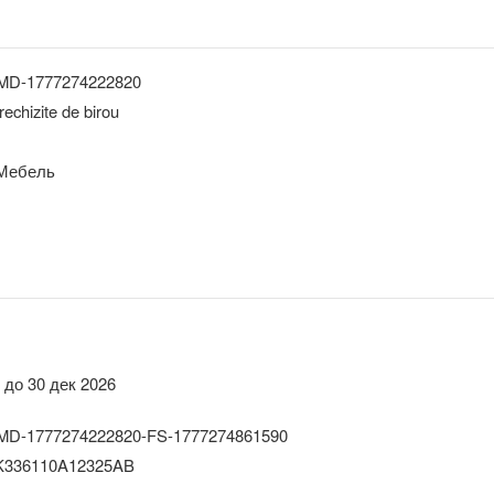
-MD-1777274222820
rechizite de birou
 Мебель
 до 30 дек 2026
MD-1777274222820-FS-1777274861590
336110A12325AB