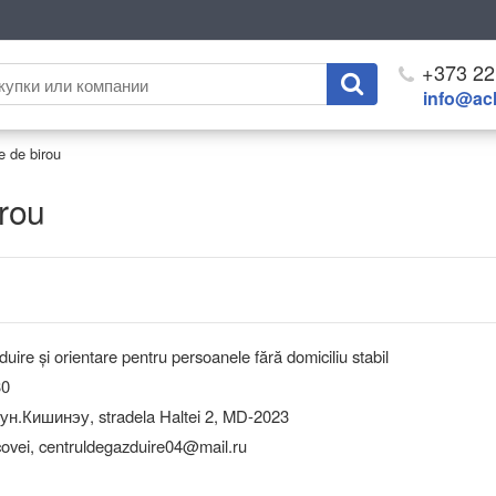
+373 22
info@ach
e de birou
irou
uire și orientare pentru persoanele fără domiciliu stabil
30
.Кишинэу, stradela Haltei 2, MD-2023
ovei, centruldegazduire04@mail.ru