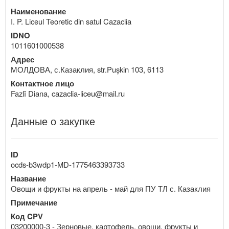
Наименование
I. P. Liceul Teoretic din satul Cazaclia
IDNO
1011601000538
Адрес
МОЛДОВА, с.Казаклия, str.Pușkin 103, 6113
Контактное лицо
Fazlî Diana, cazaclia-liceu@mail.ru
Данные о закупке
ID
ocds-b3wdp1-MD-1775463393733
Название
Овощи и фрукты на апрель - май для ПУ ТЛ с. Казаклия
Примечание
Код CPV
03200000-3 - Зерновые, картофель, овощи, фрукты и