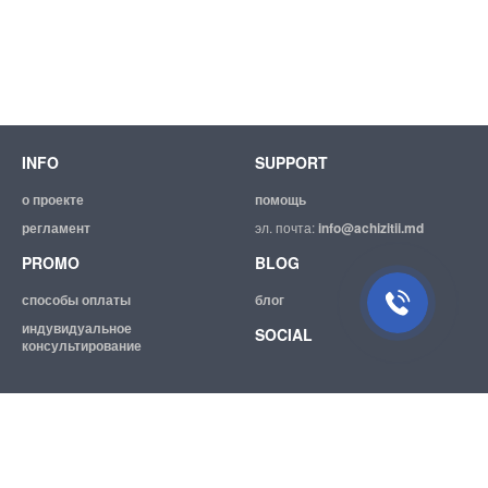
INFO
SUPPORT
о проекте
помощь
регламент
эл. почта:
info@achizitii.md
PROMO
BLOG
способы оплаты
блог
индувидуальное
SOCIAL
консультирование
© 2026