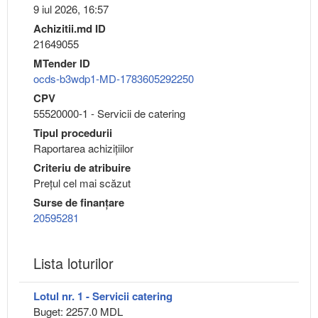
9 iul 2026, 16:57
Achizitii.md ID
21649055
MTender ID
ocds-b3wdp1-MD-1783605292250
CPV
55520000-1 - Servicii de catering
Tipul procedurii
Raportarea achizițiilor
Criteriu de atribuire
Preţul cel mai scăzut
Surse de finanțare
20595281
Lista loturilor
Lotul nr. 1 - Servicii catering
Buget: 2257.0 MDL