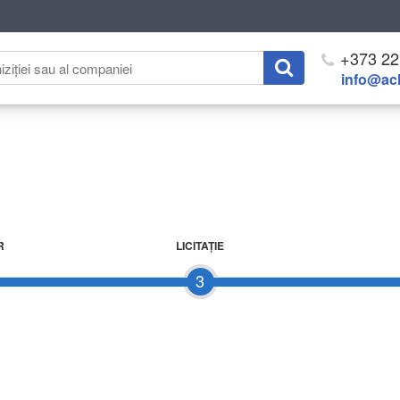
+373 22
info@ach
R
LICITAŢIE
3