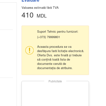
Evaluare
Valoarea estimată fără TVA
410
MDL
Suport Tehnic pentru furnizori:
(+373) 79999801
Aceasta procedura se va
desfășura fară licitație electronică.
Oferta Dvs. este finală și trebuie
să conțină toată lista de
documente cerută de
documentația de atribuire.
Publicitate