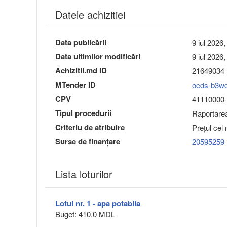
Datele achizitiei
Data publicării
9 iul 2026,
Data ultimilor modificări
9 iul 2026,
Achizitii.md ID
21649034
MTender ID
ocds-b3w
CPV
41110000-3
Tipul procedurii
Raportarea 
Criteriu de atribuire
Preţul cel
Surse de finanțare
20595259
Lista loturilor
Lotul nr. 1 - apa potabila
Buget: 410.0 MDL