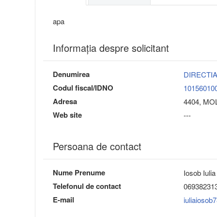
apa
Informaţia despre solicitant
Denumirea
DIRECTI
Codul fiscal/IDNO
10156010
Adresa
4404, MOLD
Web site
---
Persoana de contact
Nume Prenume
Iosob Iulia
Telefonul de contact
06938231
E-mail
iuliaioso