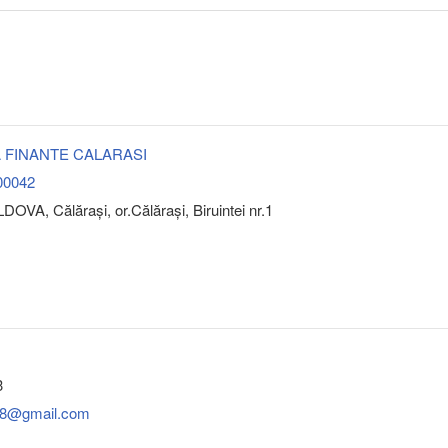
A FINANTE CALARASI
00042
OVA, Călăraşi, or.Călăraşi, Biruintei nr.1
3
b78@gmail.com