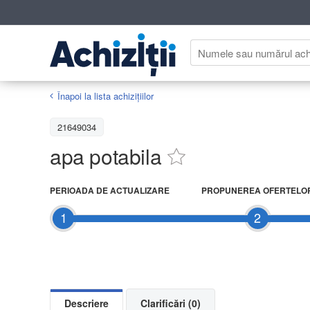
Înapoi la lista achiziţiilor
21649034
apa potabila
PERIOADA DE ACTUALIZARE
PROPUNEREA OFERTELO
1
2
Descriere
Clarificări (0)