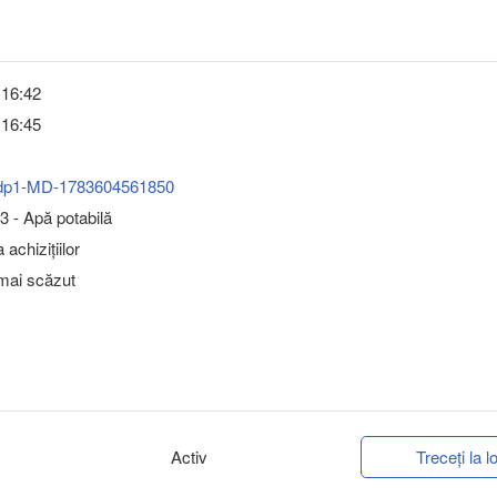
 16:42
 16:45
dp1-MD-1783604561850
 - Apă potabilă
achizițiilor
 mai scăzut
Activ
Treceți la lo