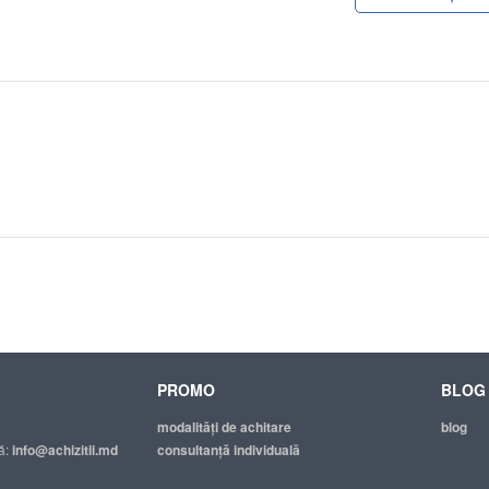
PROMO
BLOG
modalităţi de achitare
blog
ă:
info@achizitii.md
consultanță individuală