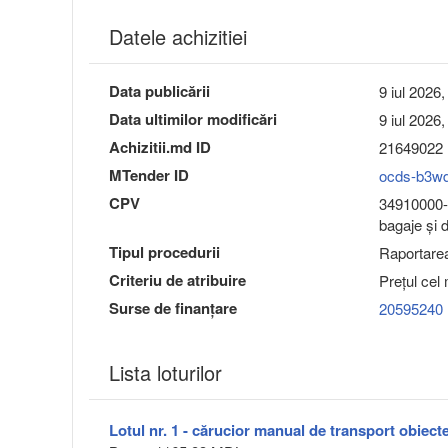
Datele achizitiei
Data publicării
9 iul 2026,
Data ultimilor modificări
9 iul 2026,
Achizitii.md ID
21649022
MTender ID
ocds-b3w
CPV
34910000-9
bagaje şi 
Tipul procedurii
Raportarea 
Criteriu de atribuire
Preţul cel
Surse de finanțare
20595240
Lista loturilor
Lotul nr. 1 - cărucior manual de transport obiect