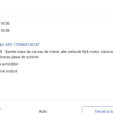
 16:36
 16:38
dp1-MD-1783604192187
 - Şarete trase de cai sau de mână, alte vehicule fără motor, căruci
diverse piese de schimb
achizițiilor
 mai scăzut
e
Activ
Treceți la lo