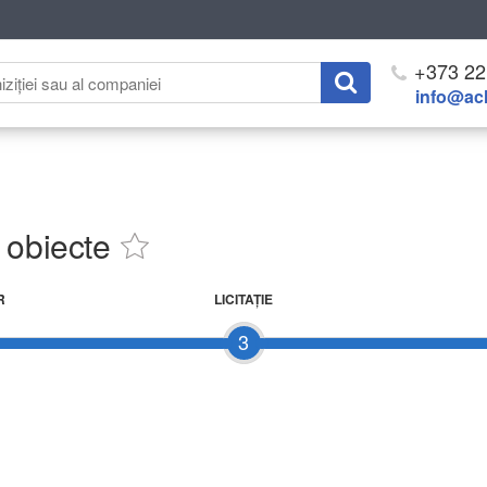
+373 22
info@ach
 obiecte
R
LICITAŢIE
3