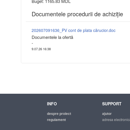
Buget: 1165.83 MDL
Documentele procedurii de achiziție
202607091636_PV cont de plata cărucior.doc
Documentele la ofertă
-
9.07.26 16:38
INFO
SUPPORT
despre proiect
ajutor
regulament
adresa electronic