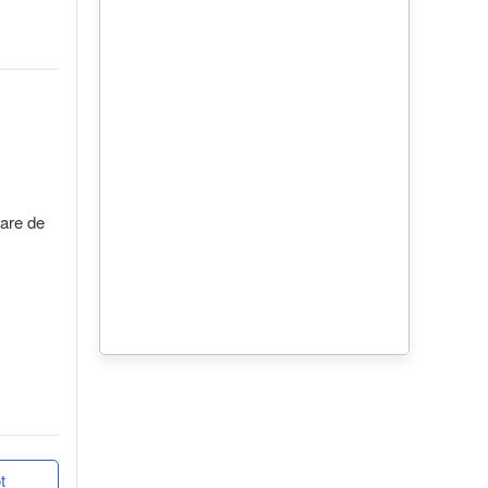
oare de
t