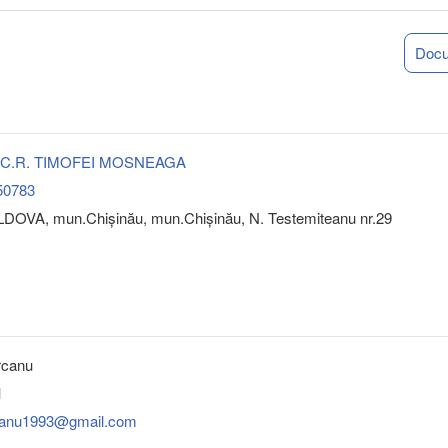
Doc
 S.C.R. TIMOFEI MOSNEAGA
50783
DOVA, mun.Chişinău, mun.Chişinău, N. Testemiteanu nr.29
rcanu
1
rcanu1993@gmail.com