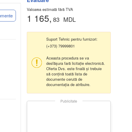
Evaluare
Valoarea estimată fără TVA
1 165,
umente
83
MDL
Suport Tehnic pentru furnizori:
(+373) 79999801
Aceasta procedura se va
desfășura fară licitație electronică.
Oferta Dvs. este finală și trebuie
să conțină toată lista de
documente cerută de
documentația de atribuire.
Publicitate