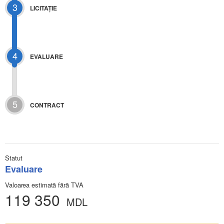
3
LICITAŢIE
4
EVALUARE
5
CONTRACT
Statut
Evaluare
Valoarea estimată fără TVA
119 350
MDL