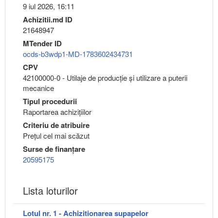
9 iul 2026, 16:11
Achizitii.md ID
21648947
MTender ID
ocds-b3wdp1-MD-1783602434731
CPV
42100000-0 - Utilaje de producţie şi utilizare a puterii
mecanice
Tipul procedurii
Raportarea achizițiilor
Criteriu de atribuire
Preţul cel mai scăzut
Surse de finanțare
20595175
Lista loturilor
Lotul nr. 1 - Achizitionarea supapelor