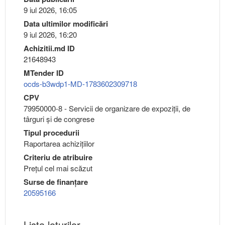
9 iul 2026, 16:05
Data ultimilor modificări
9 iul 2026, 16:20
Achizitii.md ID
21648943
MTender ID
ocds-b3wdp1-MD-1783602309718
CPV
79950000-8 - Servicii de organizare de expoziţii, de
târguri şi de congrese
Tipul procedurii
Raportarea achizițiilor
Criteriu de atribuire
Preţul cel mai scăzut
Surse de finanțare
20595166
Lista loturilor