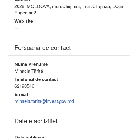
2028, MOLDOVA, mun.Chişinău, mun.Chişinău, Doga
Eugen nr.2
Web site
---
Persoana de contact
Nume Prenume
Mihaela Tărîță
Telefonul de contact
62190546
E-mail
mihaela.tarita@invest.gov.md
Datele achizitiei
Data publicării