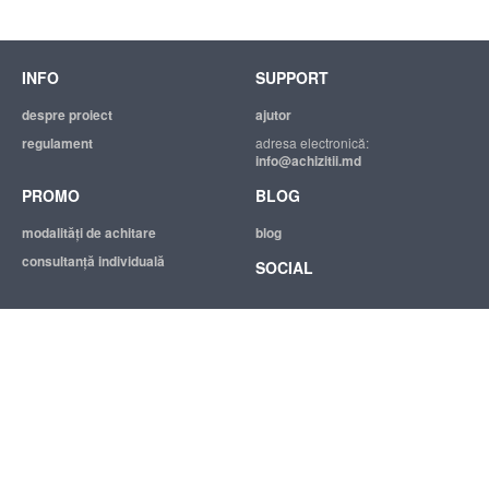
INFO
SUPPORT
despre proiect
ajutor
regulament
adresa electronică:
info@achizitii.md
PROMO
BLOG
modalităţi de achitare
blog
consultanță individuală
SOCIAL
© 2026