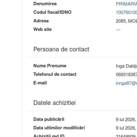
Denumirea
PRIMARI
Codul fiscal/IDNO
10076010
Adresa
2085, MOLD
Web site
---
Persoana de contact
Nume Prenume
Inga Dabij
Telefonul de contact
06931836
E-mail
innga87@m
Datele achizitiei
Data publicării
9 iul 2026,
Data ultimilor modificări
9 iul 2026,
Achizitii.md ID
21648939