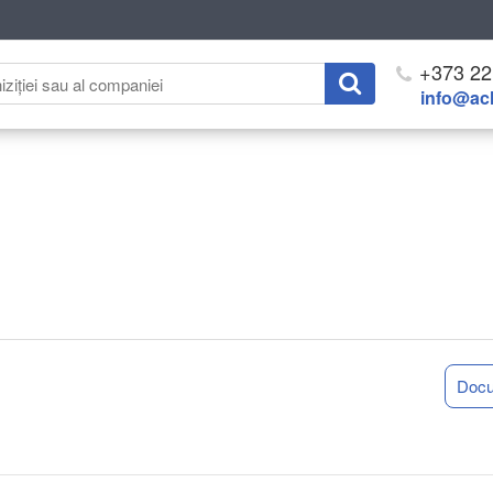
+373 22
info@ach
Doc