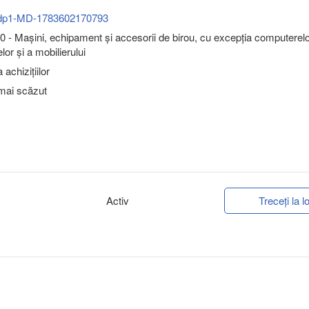
dp1-MD-1783602170793
 - Maşini, echipament şi accesorii de birou, cu excepţia computerelo
or şi a mobilierului
achizițiilor
 mai scăzut
Activ
Treceți la lo