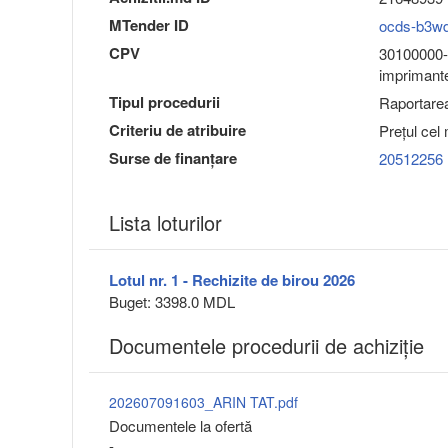
MTender ID
ocds-b3w
CPV
30100000-0
imprimantel
Tipul procedurii
Raportarea 
Criteriu de atribuire
Preţul cel
Surse de finanțare
20512256
Lista loturilor
Lotul nr. 1 - Rechizite de birou 2026
Buget: 3398.0 MDL
Documentele procedurii de achiziție
202607091603_ARIN TAT.pdf
Documentele la ofertă
-