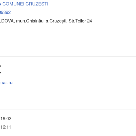
A COMUNEI CRUZESTI
09392
OVA, mun.Chişinău, s.Cruzeşti, Str.Teilor 24
a
7
ail.ru
 16:02
 16:11