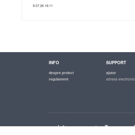
9.07.26 16:11
INFO
SUPPORT
despre proiect
ajutor
regulament
adresa electronic