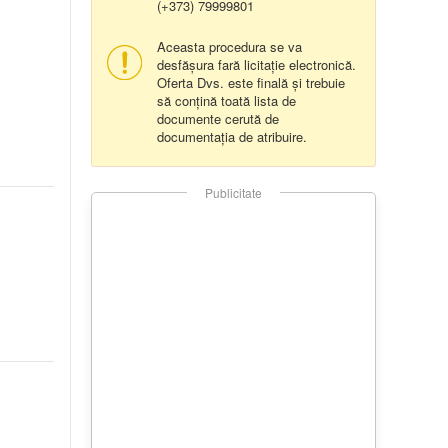
(+373) 79999801
Aceasta procedura se va
desfășura fară licitație electronică.
Oferta Dvs. este finală și trebuie
să conțină toată lista de
documente cerută de
documentația de atribuire.
Publicitate