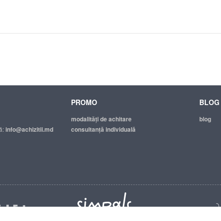
PROMO
BLOG
modalităţi de achitare
blog
ă:
info@achizitii.md
consultanță individuală
© 2026