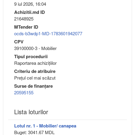
9 iul 2026, 16:04
Achizitii.md ID
21648925
MTender ID
ocds-b3wdp1-MD-1783601942077
CPV
39100000-3 - Mobilier
Tipul procedurii
Raportarea achizițiilor
Criteriu de atribuire
Preţul cel mai scăzut
Surse de finanțare
20595155
Lista loturilor
Lotul nr. 1 - Mobilier/ canapea
Buget: 3041.67 MDL