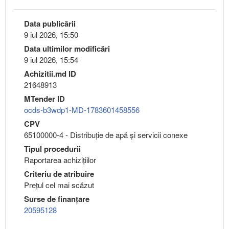
Data publicării
9 iul 2026, 15:50
Data ultimilor modificări
9 iul 2026, 15:54
Achizitii.md ID
21648913
MTender ID
ocds-b3wdp1-MD-1783601458556
CPV
65100000-4 - Distribuţie de apă şi servicii conexe
Tipul procedurii
Raportarea achizițiilor
Criteriu de atribuire
Preţul cel mai scăzut
Surse de finanțare
20595128