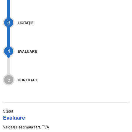
3
LICITAŢIE
4
EVALUARE
5
CONTRACT
Statut
Evaluare
Valoarea estimată fără TVA