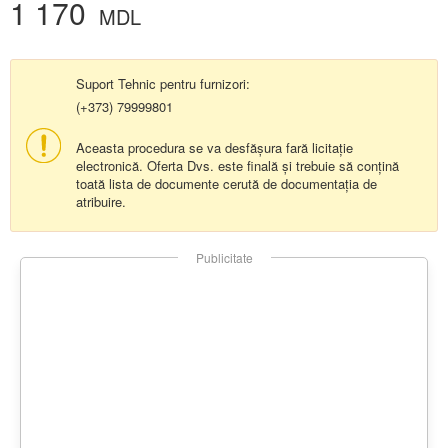
1 170
MDL
Suport Tehnic pentru furnizori:
(+373) 79999801
Aceasta procedura se va desfășura fară licitație
electronică. Oferta Dvs. este finală și trebuie să conțină
toată lista de documente cerută de documentația de
atribuire.
Publicitate