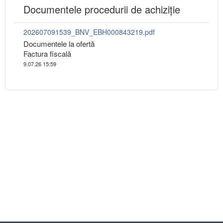
Documentele procedurii de achiziție
202607091539_BNV_EBH000843219.pdf
Documentele la ofertă
Factura fiscală
9.07.26 15:59