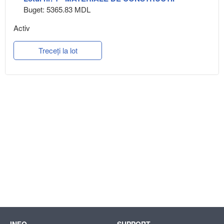
Buget: 5365.83 MDL
Activ
Treceți la lot