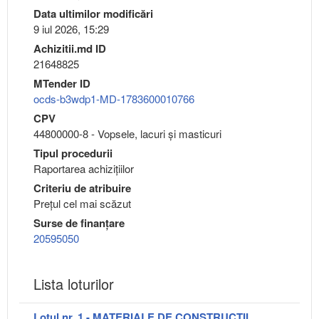
Data ultimilor modificări
9 iul 2026, 15:29
Achizitii.md ID
21648825
MTender ID
ocds-b3wdp1-MD-1783600010766
CPV
44800000-8 - Vopsele, lacuri şi masticuri
Tipul procedurii
Raportarea achizițiilor
Criteriu de atribuire
Preţul cel mai scăzut
Surse de finanțare
20595050
Lista loturilor
Lotul nr. 1 - MATERIALE DE CONSTRUCTII