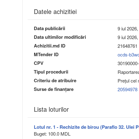
Datele achizitiei
Data publicării
9 iul 2026,
Data ultimilor modificări
9 iul 2026,
Achizitii.md ID
21648761
MTender ID
ocds-b3w
CPV
30190000-7
Tipul procedurii
Raportarea 
Criteriu de atribuire
Preţul cel
Surse de finanțare
20594978
Lista loturilor
Lotul nr. 1 - Rechizite de birou (Paraflo 32. Ulei 
Buget: 100.0 MDL