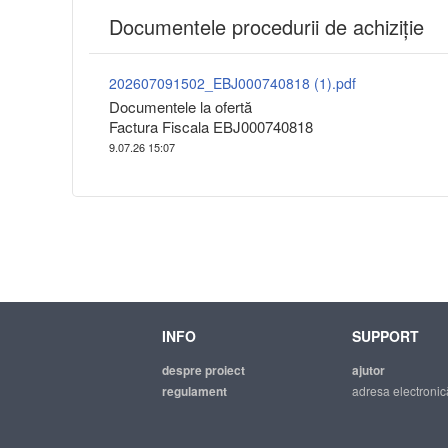
Documentele procedurii de achiziție
202607091502_EBJ000740818 (1).pdf
Documentele la ofertă
Factura Fiscala EBJ000740818
9.07.26 15:07
INFO
SUPPORT
despre proiect
ajutor
regulament
adresa electronic