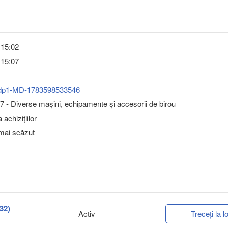
 15:02
 15:07
dp1-MD-1783598533546
 - Diverse maşini, echipamente şi accesorii de birou
achizițiilor
 mai scăzut
P32)
Activ
Treceți la lo