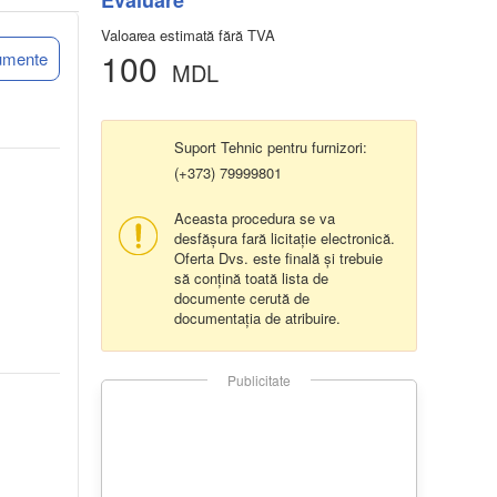
Evaluare
Valoarea estimată fără TVA
100
umente
MDL
Suport Tehnic pentru furnizori:
(+373) 79999801
Aceasta procedura se va
desfășura fară licitație electronică.
Oferta Dvs. este finală și trebuie
să conțină toată lista de
documente cerută de
documentația de atribuire.
Publicitate