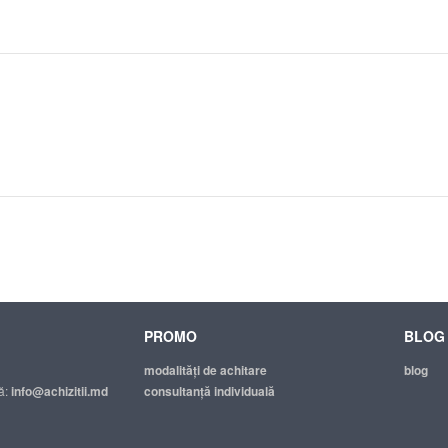
PROMO
BLOG
modalităţi de achitare
blog
ă:
info@achizitii.md
consultanță individuală