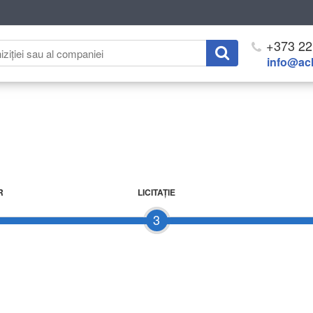
+373 22
info@ach
R
LICITAŢIE
3