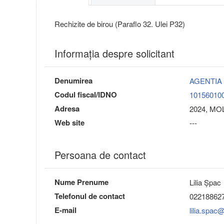
Rechizite de birou (Paraflo 32. Ulei P32)
Informaţia despre solicitant
Denumirea
AGENTIA
Codul fiscal/IDNO
10156010
Adresa
2024, MOL
Web site
---
Persoana de contact
Nume Prenume
Lilia Șpac
Telefonul de contact
02218862
E-mail
lilia.spac