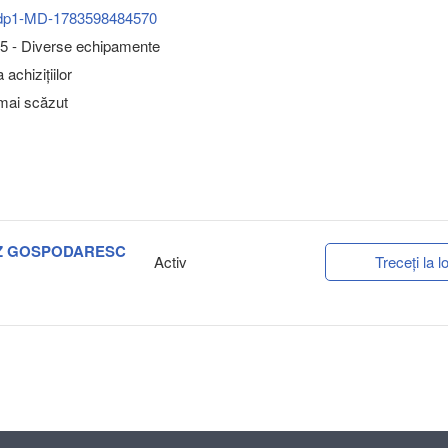
dp1-MD-1783598484570
5 - Diverse echipamente
achizițiilor
 mai scăzut
 UZ GOSPODARESC
Activ
Treceți la lo