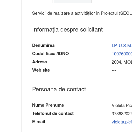
Servicii de realizare a activităților în Proiectul (SE
Informaţia despre solicitant
Denumirea
I.P. U.S
Codul fiscal/IDNO
10076000
Adresa
2004, MOL
Web site
---
Persoana de contact
Nume Prenume
Violeta Pic
Telefonul de contact
37368202
E-mail
violeta.pi