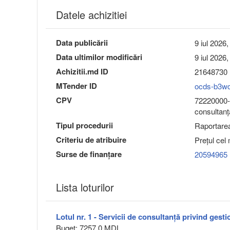
Datele achizitiei
Data publicării
9 iul 2026,
Data ultimilor modificări
9 iul 2026,
Achizitii.md ID
21648730
MTender ID
ocds-b3w
CPV
72220000-3
consultanţ
Tipul procedurii
Raportarea 
Criteriu de atribuire
Preţul cel
Surse de finanțare
20594965
Lista loturilor
Lotul nr. 1 - Servicii de consultanță privind gest
Buget: 7257.0 MDL