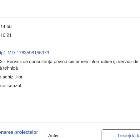
 14:55
 16:21
dp1-MD-1783598155373
 - Servicii de consultanţă privind sistemele informatice şi servicii de
ă tehnică
achizițiilor
 mai scăzut
ionarea proiectelor
Activ
Treceți la lo