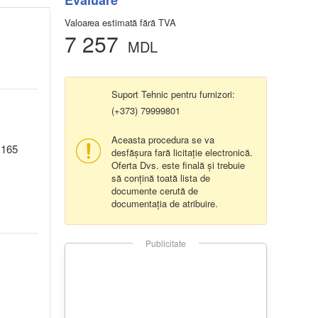
Evaluare
Valoarea estimată fără TVA
7 257
MDL
Suport Tehnic pentru furnizori:
(+373) 79999801
Aceasta procedura se va
.165
desfășura fară licitație electronică.
Oferta Dvs. este finală și trebuie
să conțină toată lista de
documente cerută de
documentația de atribuire.
Publicitate