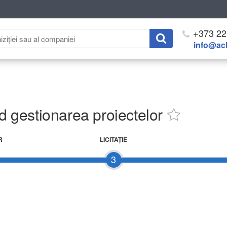
+373 22
info@ach
nd gestionarea proiectelor
R
LICITAŢIE
3