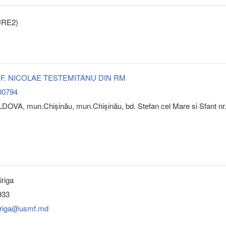
CURE2)
.M.F. NICOLAE TESTEMITANU DIN RM
00794
DOVA, mun.Chişinău, mun.Chişinău, bd. Stefan cel Mare si Sfant nr
iriga
933
ciriga@usmf.md