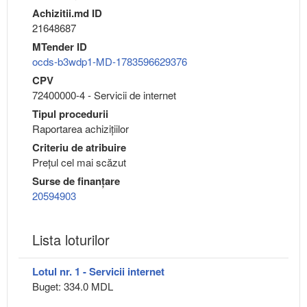
Achizitii.md ID
21648687
MTender ID
ocds-b3wdp1-MD-1783596629376
CPV
72400000-4 - Servicii de internet
Tipul procedurii
Raportarea achizițiilor
Criteriu de atribuire
Preţul cel mai scăzut
Surse de finanțare
20594903
Lista loturilor
Lotul nr. 1 - Servicii internet
Buget: 334.0 MDL