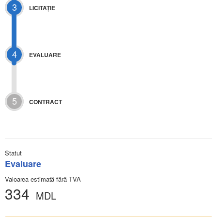
3
LICITAŢIE
4
EVALUARE
5
CONTRACT
Statut
Evaluare
Valoarea estimată fără TVA
334
MDL