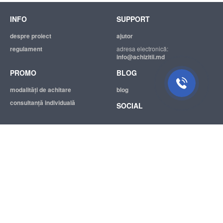
INFO
SUPPORT
Suport tehnic
Suntem mereu bucuroși să Vă
despre proiect
ajutor
ajutăm.
regulament
adresa electronică:
info@achizitii.md
PROMO
BLOG
modalităţi de achitare
blog
consultanță individuală
SOCIAL
© 2026