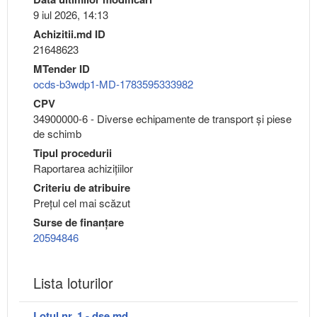
9 iul 2026, 14:13
Achizitii.md ID
21648623
MTender ID
ocds-b3wdp1-MD-1783595333982
CPV
34900000-6 - Diverse echipamente de transport şi piese
de schimb
Tipul procedurii
Raportarea achizițiilor
Criteriu de atribuire
Preţul cel mai scăzut
Surse de finanțare
20594846
Lista loturilor
Lotul nr. 1 - dse.md