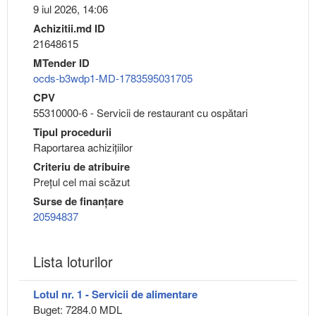
9 iul 2026, 14:06
Achizitii.md ID
21648615
MTender ID
ocds-b3wdp1-MD-1783595031705
CPV
55310000-6 - Servicii de restaurant cu ospătari
Tipul procedurii
Raportarea achizițiilor
Criteriu de atribuire
Preţul cel mai scăzut
Surse de finanțare
20594837
Lista loturilor
Lotul nr. 1 - Servicii de alimentare
Buget: 7284.0 MDL