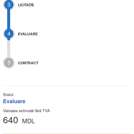
3
LICITAŢIE
4
EVALUARE
5
CONTRACT
Statut
Evaluare
Valoarea estimată fără TVA
640
MDL