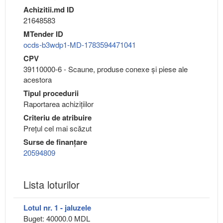
Achizitii.md ID
21648583
MTender ID
ocds-b3wdp1-MD-1783594471041
CPV
39110000-6 - Scaune, produse conexe şi piese ale
acestora
Tipul procedurii
Raportarea achizițiilor
Criteriu de atribuire
Preţul cel mai scăzut
Surse de finanțare
20594809
Lista loturilor
Lotul nr. 1 - jaluzele
Buget: 40000.0 MDL