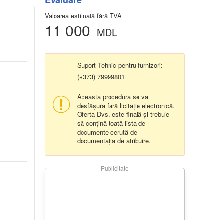
Evaluare
Valoarea estimată fără TVA
11 000
MDL
Suport Tehnic pentru furnizori:
(+373) 79999801
Aceasta procedura se va
desfășura fară licitație electronică.
Oferta Dvs. este finală și trebuie
să conțină toată lista de
documente cerută de
documentația de atribuire.
Publicitate