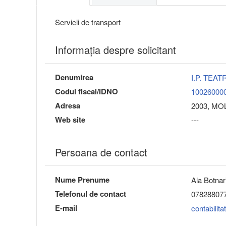
Servicii de transport
Informaţia despre solicitant
Denumirea
I.P. TEA
Codul fiscal/IDNO
10026000
Adresa
2003, MOL
Web site
---
Persoana de contact
Nume Prenume
Ala Botnar
Telefonul de contact
07828807
E-mail
contabilit