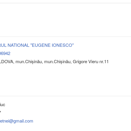
TRUL NATIONAL "EUGENE IONESCO"
06942
DOVA, mun.Chişinău, mun.Chişinău, Grigore Vieru nr.11
iuc
7
atetnei@gmail.com