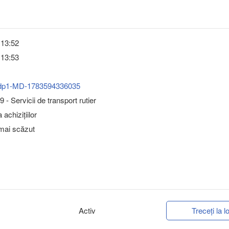
 13:52
 13:53
dp1-MD-1783594336035
- Servicii de transport rutier
achizițiilor
 mai scăzut
Activ
Treceți la lo