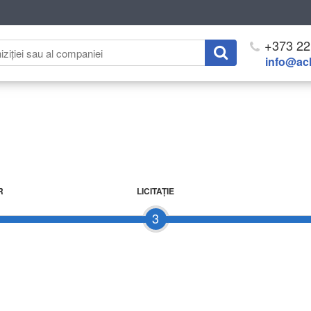
+373 22
info@ach
R
LICITAŢIE
3