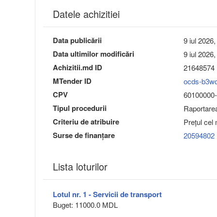
Datele achizitiei
Data publicării
9 iul 2026,
Data ultimilor modificări
9 iul 2026,
Achizitii.md ID
21648574
MTender ID
ocds-b3w
CPV
60100000-9 
Tipul procedurii
Raportarea 
Criteriu de atribuire
Preţul cel
Surse de finanțare
20594802
Lista loturilor
Lotul nr. 1 - Servicii de transport
Buget: 11000.0 MDL