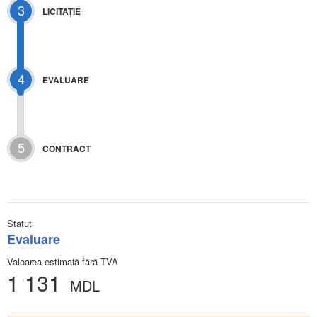
3
LICITAŢIE
4
EVALUARE
5
CONTRACT
Statut
Evaluare
Valoarea estimată fără TVA
1 131
MDL