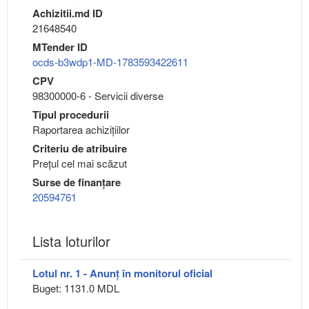
Achizitii.md ID
21648540
MTender ID
ocds-b3wdp1-MD-1783593422611
CPV
98300000-6 - Servicii diverse
Tipul procedurii
Raportarea achizițiilor
Criteriu de atribuire
Preţul cel mai scăzut
Surse de finanțare
20594761
Lista loturilor
Lotul nr. 1 - Anunț în monitorul oficial
Buget: 1131.0 MDL