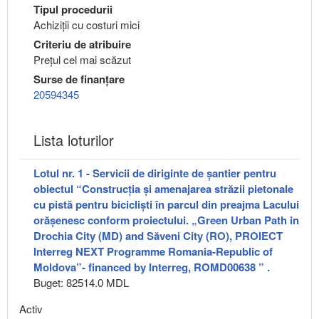
Tipul procedurii
Achiziții cu costuri mici
Criteriu de atribuire
Preţul cel mai scăzut
Surse de finanțare
20594345
Lista loturilor
Lotul nr. 1 - Servicii de diriginte de șantier pentru
obiectul “Construcția și amenajarea străzii pietonale
cu pistă pentru bicicliști în parcul din preajma Lacului
orășenesc conform proiectului. „Green Urban Path in
Drochia City (MD) and Săveni City (RO), PROIECT
Interreg NEXT Programme Romania-Republic of
Moldova”- financed by Interreg, ROMD00638 ” .
Buget: 82514.0 MDL
Activ