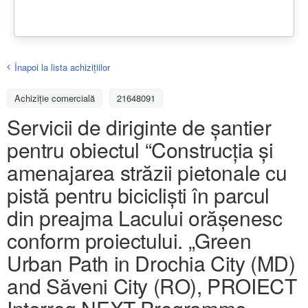
Înapoi la lista achiziţiilor
Achizițiе comercială
21648091
Servicii de diriginte de șantier
pentru obiectul “Construcția și
amenajarea străzii pietonale cu
pistă pentru bicicliști în parcul
din preajma Lacului orășenesc
conform proiectului. „Green
Urban Path in Drochia City (MD)
and Săveni City (RO), PROIECT