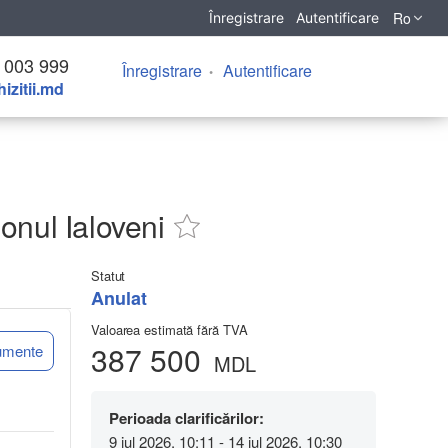
Ro
Înregistrare
Autentificare
 003 999
Înregistrare
Autentificare
izitii.md
onul Ialoveni
Statut
Anulat
Valoarea estimată fără TVA
387 500
umente
MDL
Perioada clarificărilor:
9 iul 2026, 10:11 - 14 iul 2026, 10:30