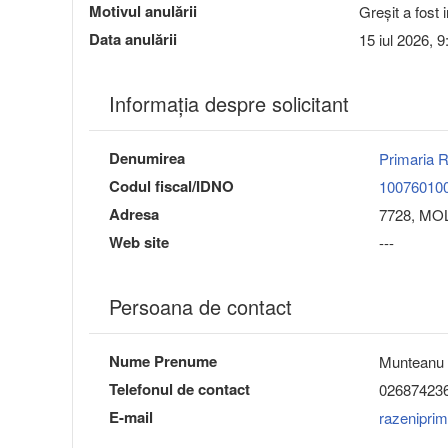
Motivul anulării
Greșit a fost 
Data anulării
15 iul 2026, 9
Informaţia despre solicitant
Denumirea
Primaria 
Codul fiscal/IDNO
10076010
Adresa
7728, MOLD
Web site
---
Persoana de contact
Nume Prenume
Munteanu 
Telefonul de contact
02687423
E-mail
razenipri