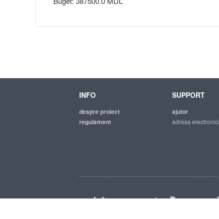
Buget: 387500.0 MDL
INFO
SUPPORT
despre proiect
ajutor
regulament
adresa electronic