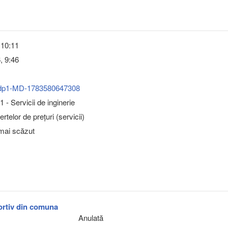
 10:11
, 9:46
dp1-MD-1783580647308
 - Servicii de inginerie
rtelor de prețuri (servicii)
 mai scăzut
portiv din comuna
Anulată