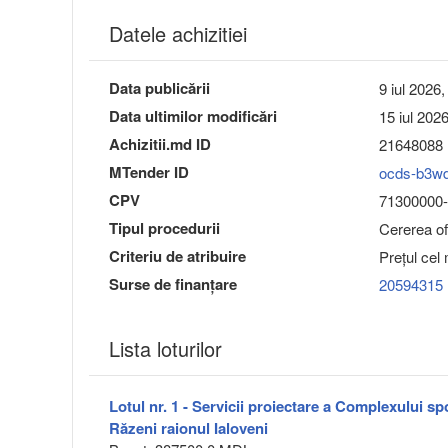
Datele achizitiei
Data publicării
9 iul 2026,
Data ultimilor modificări
15 iul 2026
Achizitii.md ID
21648088
MTender ID
ocds-b3w
CPV
71300000-1
Tipul procedurii
Cererea ofe
Criteriu de atribuire
Preţul cel
Surse de finanțare
20594315
Lista loturilor
Lotul nr. 1 - Servicii proiectare a Complexului s
Răzeni raionul Ialoveni