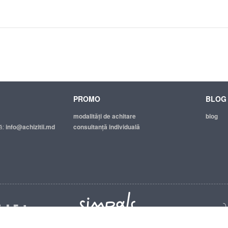
PROMO
BLOG
modalităţi de achitare
blog
ă:
info@achizitii.md
consultanță individuală
© 2026