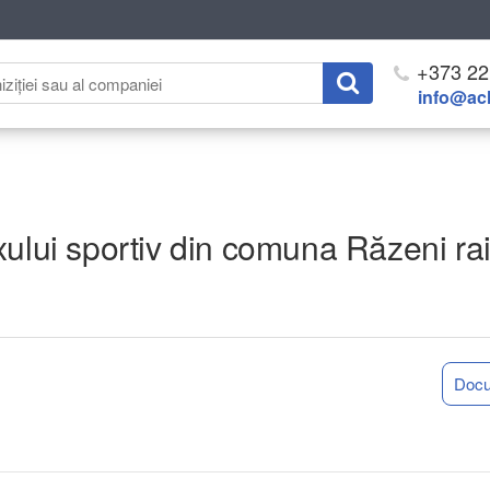
+373 22
info@ach
xului sportiv din comuna Răzeni rai
Doc