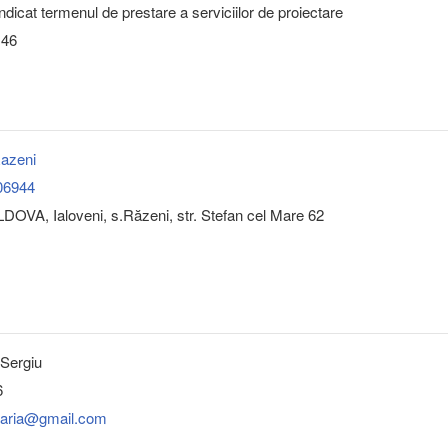
indicat termenul de prestare a serviciilor de proiectare
:46
Razeni
06944
OVA, Ialoveni, s.Răzeni, str. Stefan cel Mare 62
Sergiu
6
maria@gmail.com