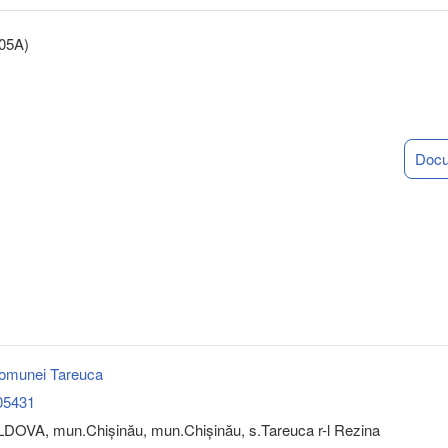
-05A)
Doc
comunei Tareuca
05431
DOVA, mun.Chişinău, mun.Chişinău, s.Tareuca r-l Rezina