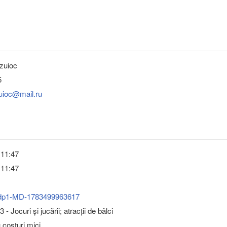
zuioc
5
zuioc@mail.ru
 11:47
 11:47
dp1-MD-1783499963617
- Jocuri şi jucării; atracţii de bâlci
u costuri mici