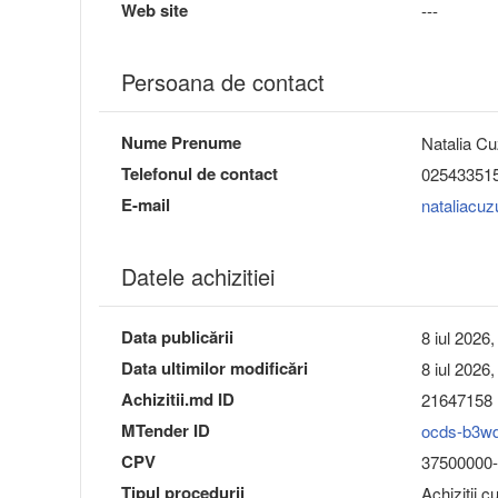
Web site
---
Persoana de contact
Nume Prenume
Natalia Cu
Telefonul de contact
02543351
E-mail
nataliacu
Datele achizitiei
Data publicării
8 iul 2026,
Data ultimilor modificări
8 iul 2026,
Achizitii.md ID
21647158
MTender ID
ocds-b3w
CPV
37500000-3 
Tipul procedurii
Achiziții c