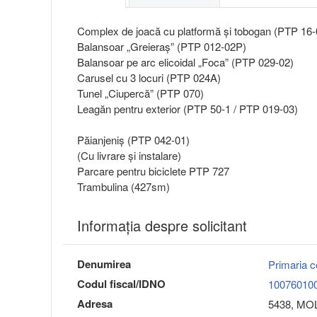
Complex de joacă cu platformă și tobogan (PTP 16
Balansoar „Greieraș” (PTP 012-02P)
Balansoar pe arc elicoidal „Foca” (PTP 029-02)
Carusel cu 3 locuri (PTP 024A)
Tunel „Ciupercă” (PTP 070)
Leagăn pentru exterior (PTP 50-1 / PTP 019-03)
Păianjeniș (PTP 042-01)
(Cu livrare și instalare)
Parcare pentru biciclete PTP 727
Trambulina (427sm)
Informaţia despre solicitant
Denumirea
Primaria 
Codul fiscal/IDNO
10076010
Adresa
5438, MOL