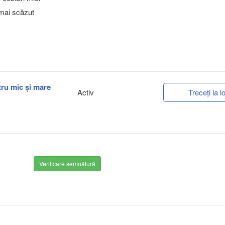
 mai scăzut
ntru mic și mare
Activ
Treceți la lo
Verificare semnătură