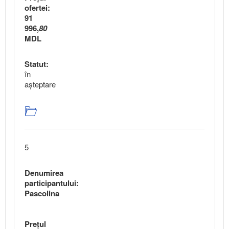
ofertei:
91
996,
80
MDL
Statut:
în
aşteptare
5
Denumirea
participantului:
Pascolina
Preţul