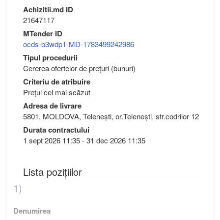
Achizitii.md ID
21647117
MTender ID
ocds-b3wdp1-MD-1783499242986
Tipul procedurii
Cererea ofertelor de prețuri (bunuri)
Criteriu de atribuire
Preţul cel mai scăzut
Adresa de livrare
5801, MOLDOVA, Teleneşti, or.Teleneşti, str.codrilor 12
Durata contractului
1 sept 2026 11:35 - 31 dec 2026 11:35
Lista pozițiilor
1)
Denumirea