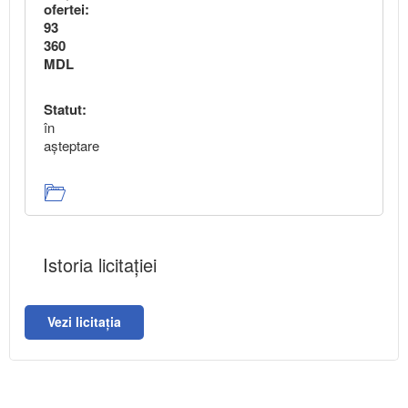
ofertei:
93
360
MDL
Statut:
în
aşteptare
Istoria licitației
Vezi licitația