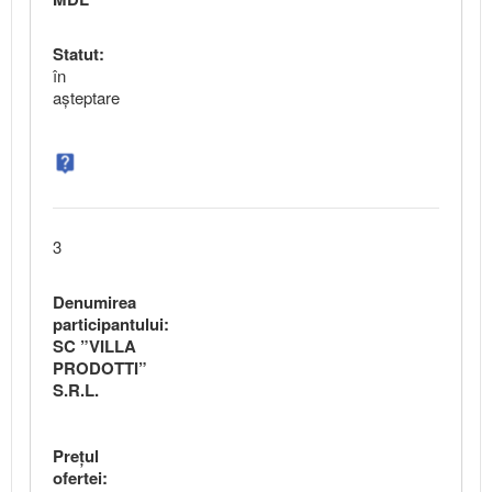
Statut:
în
aşteptare
3
Denumirea
participantului:
SC ”VILLA
PRODOTTI”
S.R.L.
Preţul
ofertei: