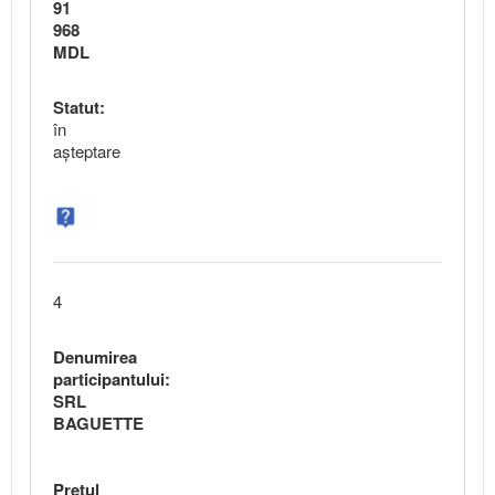
91
968
MDL
Statut:
în
aşteptare
4
Denumirea
participantului:
SRL
BAGUETTE
Preţul