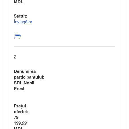
MDL
Statut:
Învingător
2
Denumirea
participantului:
SRL Nobil
Prest
Preţul
ofertei:
79
199,
99
MDL