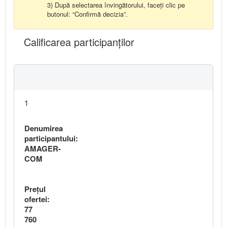
3) După selectarea învingătorului, faceți clic pe
butonul: “Confirmă decizia”.
Calificarea participanţilor
1
Denumirea
participantului:
AMAGER-
COM
Preţul
ofertei:
77
760