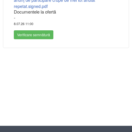
anunț de participare crupe de mei lot anulat
repetat.signed.pdf
Documentele la ofertă
-
8.07.26 11:00
Verificare semnătură