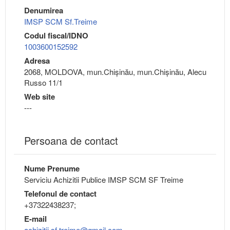
Denumirea
IMSP SCM Sf.Treime
Codul fiscal/IDNO
1003600152592
Adresa
2068, MOLDOVA, mun.Chişinău, mun.Chişinău, Alecu
Russo 11/1
Web site
---
Persoana de contact
Nume Prenume
Serviciu Achizitii Publice IMSP SCM SF Treime
Telefonul de contact
+37322438237;
E-mail
achizitii.sf.treime@gmail.com