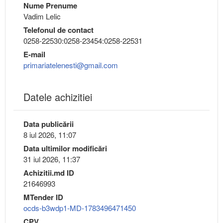
Nume Prenume
Vadim Lelic
Telefonul de contact
0258-22530:0258-23454:0258-22531
E-mail
primariatelenesti@gmail.com
Datele achizitiei
Data publicării
8 iul 2026, 11:07
Data ultimilor modificări
31 iul 2026, 11:37
Achizitii.md ID
21646993
MTender ID
ocds-b3wdp1-MD-1783496471450
CPV