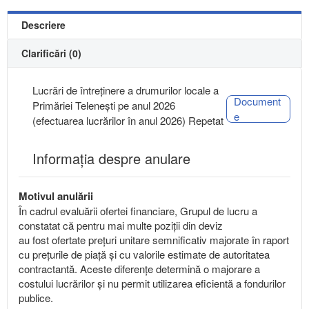
Descriere
Clarificări (0)
Lucrări de întreținere a drumurilor locale a
Document
Primăriei Telenești pe anul 2026
e
(efectuarea lucrărilor în anul 2026) Repetat
Informația despre anulare
Motivul anulării
În cadrul evaluării ofertei financiare, Grupul de lucru a
constatat că pentru mai multe poziții din deviz
au fost ofertate prețuri unitare semnificativ majorate în raport
cu prețurile de piață și cu valorile estimate de autoritatea
contractantă. Aceste diferențe determină o majorare a
costului lucrărilor și nu permit utilizarea eficientă a fondurilor
publice.