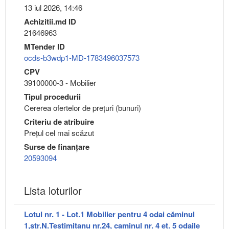
13 iul 2026, 14:46
Achizitii.md ID
21646963
MTender ID
ocds-b3wdp1-MD-1783496037573
CPV
39100000-3 - Mobilier
Tipul procedurii
Cererea ofertelor de prețuri (bunuri)
Criteriu de atribuire
Preţul cel mai scăzut
Surse de finanțare
20593094
Lista loturilor
Lotul nr. 1 - Lot.1 Mobilier pentru 4 odai căminul
1,str.N.Testimițanu nr.24, caminul nr. 4 et. 5 odaile