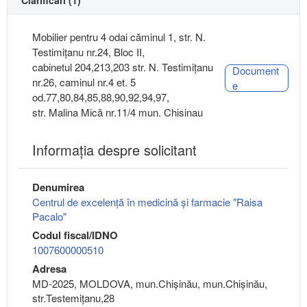
Clarificări (1)
Mobilier pentru 4 odai căminul 1, str. N.
Testimițanu nr.24, Bloc II,
cabinetul 204,213,203 str. N. Testimițanu
Document
nr.26, caminul nr.4 et. 5
e
od.77,80,84,85,88,90,92,94,97,
str. Malina Mică nr.11/4 mun. Chisinau
Informaţia despre solicitant
Denumirea
Centrul de excelenţă în medicină şi farmacie "Raisa
Pacalo"
Codul fiscal/IDNO
1007600000510
Adresa
MD-2025, MOLDOVA, mun.Chişinău, mun.Chişinău,
str.Testemiţanu,28